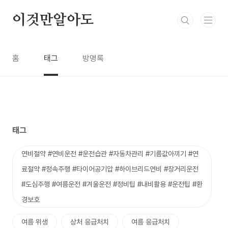
본문 바로가기
이것만알아도
홈
태그
방명록
태그
연비절약 #연비운전 #운전습관 #자동차관리 #기름값아끼기 #연
료절약 #정속주행 #타이어공기압 #하이브리드연비 #장거리운전
#도심주행 #여름운전 #겨울운전 #정비팁 #내비활용 #운전팁 #환
경보호
여름 위생
상처 응급처치
여름 응급처치