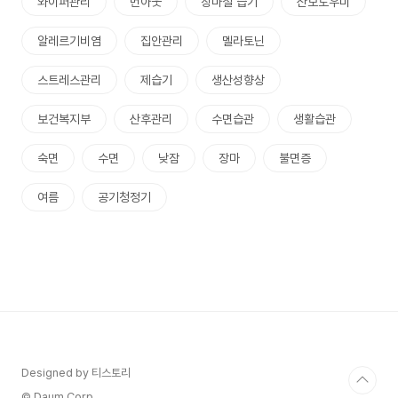
와이퍼관리
번아웃
장마철 습기
산모도우미
알레르기비염
집안관리
멜라토닌
스트레스관리
제습기
생산성향상
보건복지부
산후관리
수면습관
생활습관
숙면
수면
낮잠
장마
불면증
여름
공기청정기
Designed by 티스토리
© Daum Corp.