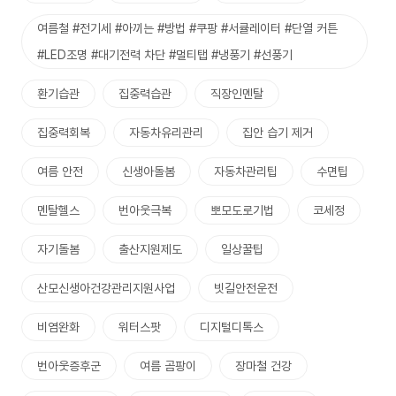
여름철 #전기세 #아끼는 #방법 #쿠팡 #서큘레이터 #단열 커튼
#LED조명 #대기전력 차단 #멀티탭 #냉풍기 #선풍기
환기습관
집중력습관
직장인멘탈
집중력회복
자동차유리관리
집안 습기 제거
여름 안전
신생아돌봄
자동차관리팁
수면팁
멘탈헬스
번아웃극복
뽀모도로기법
코세정
자기돌봄
출산지원제도
일상꿀팁
산모신생아건강관리지원사업
빗길안전운전
비염완화
워터스팟
디지털디톡스
번아웃증후군
여름 곰팡이
장마철 건강