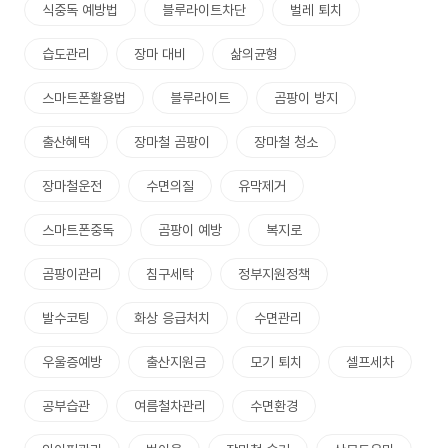
식중독 예방법
블루라이트차단
벌레 퇴치
습도관리
장마 대비
삶의균형
스마트폰활용법
블루라이트
곰팡이 방지
출산혜택
장마철 곰팡이
장마철 청소
장마철운전
수면의질
유막제거
스마트폰중독
곰팡이 예방
복지로
곰팡이관리
침구세탁
정부지원정책
발수코팅
화상 응급처치
수면관리
우울증예방
출산지원금
모기 퇴치
셀프세차
공부습관
여름철차관리
수면환경