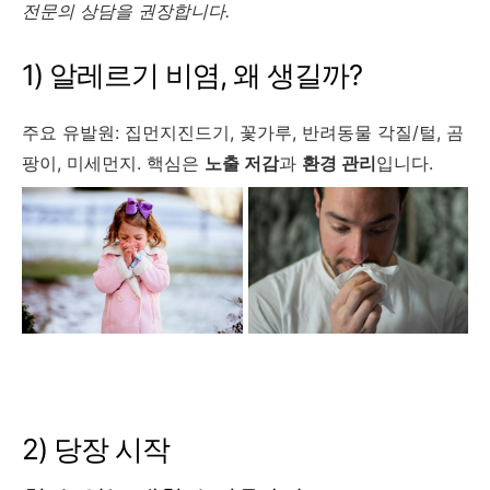
전문의 상담을 권장합니다.
1) 알레르기 비염, 왜 생길까?
주요 유발원: 집먼지진드기, 꽃가루, 반려동물 각질/털, 곰
팡이, 미세먼지. 핵심은
노출 저감
과
환경 관리
입니다.
2) 당장 시작