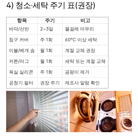
4) 청소·세탁 주기 표(권장)
항목
주기
비고
바닥/선반
2~3일
물걸레 마무리
침구 커버
주 1회
60℃ 이상 세탁
이불/베개 솜
월 1회
계절 교체 권장
커튼/러그
월 1회
세탁 또는 계절 교체
욕실 실리콘
주 1회
곰팡이 제거
공청기 필터
권장 주기
제조사 알람 확인