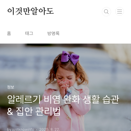
본문 바로가기
이것만알아도
홈
태그
방명록
정보
알레르기 비염 완화 생활 습관
& 집안 관리법
by justknowinfo
2025. 8. 22.