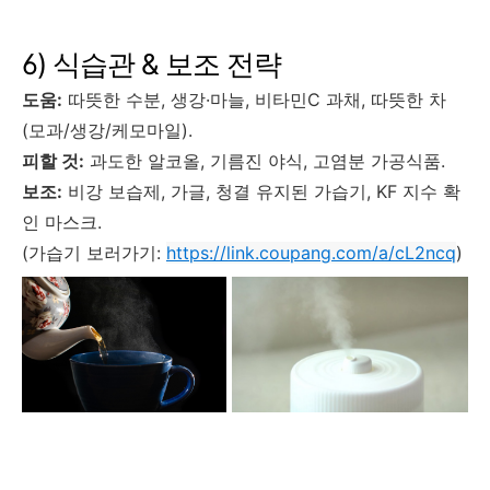
6) 식습관 & 보조 전략
도움:
따뜻한 수분, 생강·마늘, 비타민C 과채, 따뜻한 차
(모과/생강/케모마일).
피할 것:
과도한 알코올, 기름진 야식, 고염분 가공식품.
보조:
비강 보습제, 가글, 청결 유지된 가습기, KF 지수 확
인 마스크.
(가습기 보러가기:
https://link.coupang.com/a/cL2ncq
)