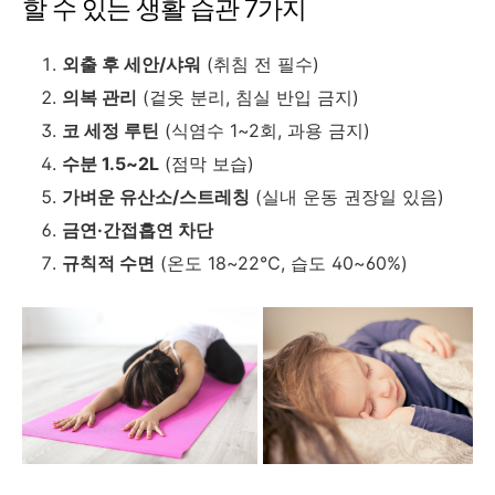
할 수 있는 생활 습관 7가지
외출 후 세안/샤워
(취침 전 필수)
의복 관리
(겉옷 분리, 침실 반입 금지)
코 세정 루틴
(식염수 1~2회, 과용 금지)
수분 1.5~2L
(점막 보습)
가벼운 유산소/스트레칭
(실내 운동 권장일 있음)
금연·간접흡연 차단
규칙적 수면
(온도 18~22℃, 습도 40~60%)