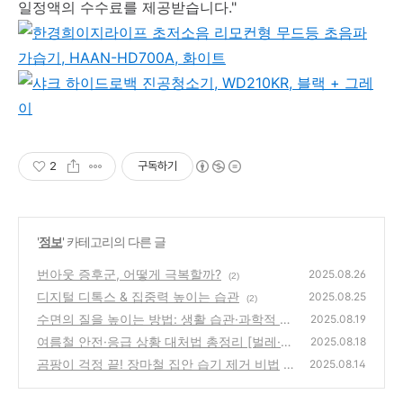
일정액의 수수료를 제공받습니다."
2
구독하기
'
정보
' 카테고리의 다른 글
번아웃 증후군, 어떻게 극복할까?
2025.08.26
(2)
디지털 디톡스 & 집중력 높이는 습관
2025.08.25
(2)
수면의 질을 높이는 방법: 생활 습관·과학적 원
2025.08.19
리
여름철 안전·응급 상황 대처법 총정리 [벌레·모
(6)
2025.08.18
기·화상·식중독 예방법]
곰팡이 걱정 끝! 장마철 집안 습기 제거 비법
(6)
2025.08.14
(1)