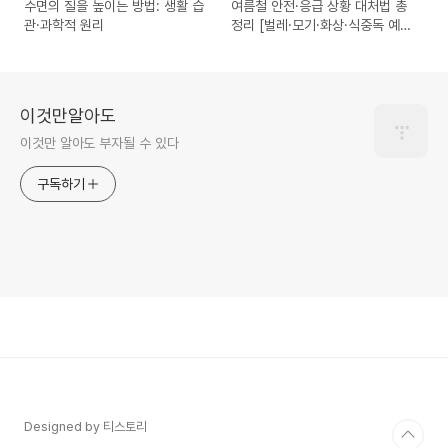
수면의 질을 높이는 방법: 생활 습
여름철 안전·응급 상황 대처법 총
관·과학적 원리
정리 [벌레·모기·화상·식중독 예방
법]
이것만알아도
이것만 알아도 부자될 수 있다
구독하기
Designed by 티스토리