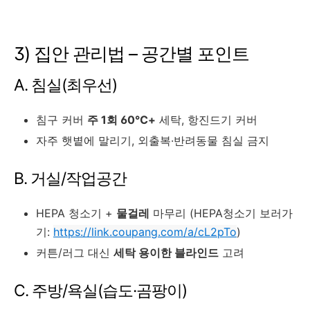
3) 집안 관리법 – 공간별 포인트
A. 침실(최우선)
침구 커버
주 1회 60℃+
세탁, 항진드기 커버
자주 햇볕에 말리기, 외출복·반려동물 침실 금지
B. 거실/작업공간
HEPA 청소기 +
물걸레
마무리 (HEPA청소기 보러가
기:
https://link.coupang.com/a/cL2pTo
)
커튼/러그 대신
세탁 용이한 블라인드
고려
C. 주방/욕실(습도·곰팡이)