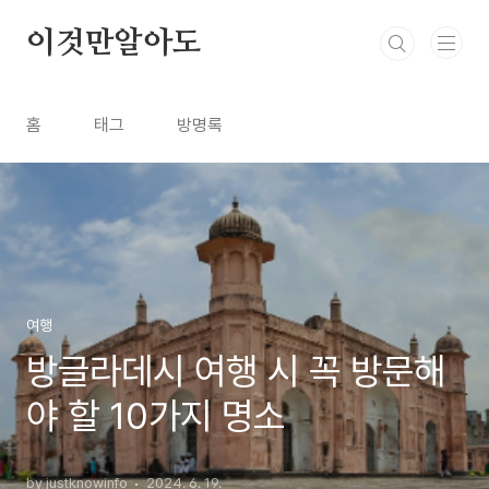
본문 바로가기
이것만알아도
홈
태그
방명록
여행
방글라데시 여행 시 꼭 방문해
야 할 10가지 명소
by justknowinfo
2024. 6. 19.