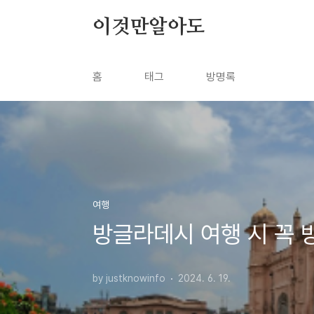
본문 바로가기
이것만알아도
홈
태그
방명록
여행
방글라데시 여행 시 꼭 
by justknowinfo
2024. 6. 19.